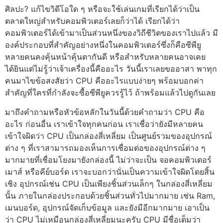
ศิลปะ? แก้ไขวิดีโอใด ๆ หรือจะใช้เล่นเกมที่เรียกได้ว่าเป็น
ตลาดใหญ่สำหรับคอมพิวเตอร์เลยก็ว่าได้ เรียกได้ว่า
คอมพิวเตอร์ได้เข้ามาเป็นส่วนหนึ่งของวิถีชีวิตของเราไปแล้ว มี
องค์ประกอบที่สำคัญอย่างหนึ่งในคอมพิวเตอร์ซึ่งก็คือซีพียู
หลายคนคงคุ้นหน้าคุ้นตากันดี หรือสำหรับหลายคนอาจเคย
ได้ยินแต่ไม่รู้ว่าเจ้าเครื่องนี้คืออะไร วันนี้เราเลยขออาสา พาทุก
คนมาไขข้อสงสัยว่า CPU คืออะไรแบบง่ายๆ พร้อมบอกค่า
สำคัญที่ใครที่กำลังจะซื้อซีพียูควรรู้ไว้ ถ้าพร้อมแล้วไปดูกันเลย
มาถึงคำถามหรือหัวข้อหลักในวันนี้ด้วยคำถามว่า CPU คือ
อะไร ก่อนอื่น เราเข้าใจทุกคนก่อน เราเชื่อว่ายังมีหลายคน
เข้าใจผิดว่า CPU เป็นกล่องสี่เหลี่ยม เป็นศูนย์รวมของอุปกรณ์
ต่าง ๆ ที่เราสามารถมองเห็นการเชื่อมต่อของอุปกรณ์ต่าง ๆ
มากมายที่เชื่อมโยงมายังกล่องนี้ ไม่ว่าจะเป็น จอคอมพิวเตอร์
เมาส์ หรือคีย์บอร์ด เราจะบอกว่านั่นเป็นความเข้าใจผิดโดยสิ้น
เชิง อุปกรณ์เช่น CPU เป็นเพียงชิ้นส่วนเล็กๆ ในกล่องสี่เหลี่ยม
นั้น ภายในกล่องประกอบด้วยชิ้นส่วนทั่วไปมากมาย เช่น Ram,
เมนบอร์ด, อุปกรณ์จัดเก็บข้อมูล และยังมีอีกมากมาย เอาเป็น
ว่า CPU ไม่เหมือนกล่องสี่เหลี่ยมนะครับ CPU มีชื่อเต็มว่า