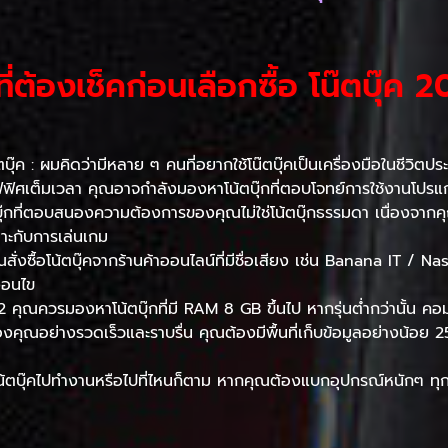
งที่ต้องเช็คก่อนเลือกซื้อ โน๊ตบุ๊ค 
บุ๊ค : ผมคิดว่ามีหลาย ๆ คนที่อยากใช้โน๊ตบุ๊คเป็นเครื่องมือในชีวิต
ศเต็มเวลา คุณอาจกำลังมองหาโน้ตบุ๊กที่ตอบโจทย์การใช้งานโปรแ
บุ๊กที่ตอบสนองความต้องการของคุณไม่ใช่โน้ตบุ๊กธรรมดา เนื่องจาก
าะกับการเล่นเกม
ั่งซื้อโน้ตบุ๊คจากร้านค้าออนไลน์ที่มีชื่อเสียง เช่น Banana IT / 
ื่อนไข
 คุณควรมองหาโน้ตบุ๊กที่มี RAM 8 GB ขึ้นไป หากรุ่นต่ำกว่านั้น ค
ของคุณอย่างรวดเร็วและราบรื่น คุณต้องมีพื้นที่เก็บข้อมูลอย่างน้อ
ตบุ๊คไปทำงานหรือไปที่ไหนก็ตาม หากคุณต้องแบกอุปกรณ์หนักๆ ทุก