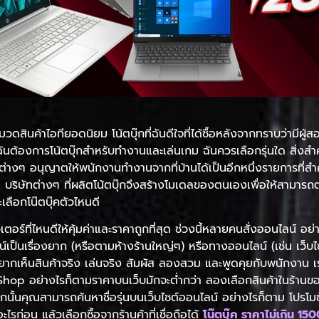
มวดสินค้าไอทียอดนิยม โน้ตบุ๊กที่ฉันดีใจที่ได้ซื้อหลังจากทราบว่าม
่ ฉันต้องการโน้ตบุ๊กสำหรับทำงานและเล่นเกม ฉันควรเลือกรุ่นใด สิ่งส
ต่างๆ อนุญาตให้พนักงานทำงานจากที่บ้านได้เป็นอีกหนึ่งรายการที่สำคั
ล บริษัทต่างๆ ที่ผลิตโน้ตบุ๊กจึงสร้างโมเดลของตนเองเพื่อให้สามา
ลือกโน๊ตบุ๊คตัวไหนดี
ตอร์ที่ไหนดีให้คุ้มค่าและราคาถูกที่สุด ช่วงนี้หลายคนสั่งออนไลน์ อ
อนไลน์เป็นเรื่องยาก (หรือตามห้างร้านใหญ่ๆ) หรือทางออนไลน์ (เช่น เ
 อยากเห็นสินค้าจริง เล่นจริง สัมผัส ลองสวม และพูดคุยกับพนักงาน เ
op อย่างไรก็ตามราคาบนเว็บมักจะต่ำกว่า ลองเลือกสินค้าในร้านขอ
นั้นคุณสามารถค้นหาชื่อรุ่นบนเว็บไซต์ออนไลน์ อย่างไรก็ตาม โปรโมชั่น
่อน แล้วเลือกซื้อจากร้านค้าที่เชื่อถือได้
โน๊ตบุ๊ค ราคาไม่เกิน 15