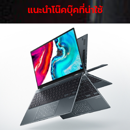
แนะนำโน๊คบุ๊คที่น่าใช้