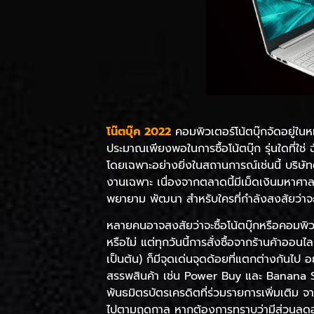
โน๊ตบุ๊ค 2022
คอมพิวเตอร์โน้ตบุ๊กจัดอยู่ในห
ประมาณเพียงพอในการซื้อโน้ตบุ๊ก รุ่นใดที่ใช
โดยเฉพาะอย่างยิ่งในสถานการณ์เช่นนี้ บริษัท
งานเฉพาะ เนื่องจากตลาดนี้มีเม็ดเงินมหาศา
พยายาม พัฒนา สำหรับใครที่กำลังสงสัยว่าจะเ
หลายคนอาจสงสัยว่าจะซื้อโน้ตบุ๊กหรือคอมพิวเ
หรือไม่ แต่ทุกวันนี้การสั่งซื้อจากร้านค้าอ
เป็นต้น) ก็มีจุดเด่นจุดด้อยที่แตกต่างกันไป
สรรพสินค้า เช่น Power Buy และ Banana Sh
พันธมิตรบัตรเครดิตที่ร่วมรายการเพิ่มเติม จาก
ไปตามฤดูกาล หากต้องการทราบว่ามีส่วนลดอะไรก