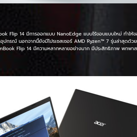
Book Flip 14 มีการออกแบบ NanoEdge แบบไร้ขอบแบบใหม่ ทำให้ขอบ
ปกรณ์ นอกจากนี้ยังมีโปรเซสเซอร์ AMD Ryzen™ 7 รุ่นล่าสุดด้
 ZenBook Flip 14 มีความหลากหลายอย่างมาก มีประสิทธิภาพ พกพาสะด